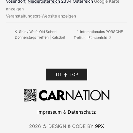
Vösendorf
,
Niederösterreich
2334
Österreich
Google Karte
anzeigen
Veranstaltungsort-Website anzeigen
1. Internationales PORSCHE
Shiny Wolfs Old School
Donnerstags Treffen | Kalsdorf
Treffen | Fürstenfeld
TO
TOP
Impressum & Datenschutz
2026 © DESIGN & CODE BY
9PX