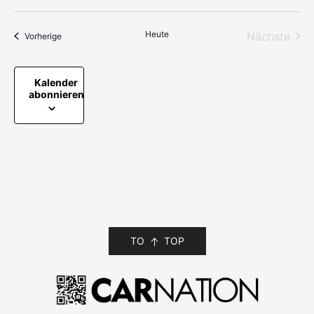
Heute
Nächste
Veranstaltungen
Vorherige
Veransta
Kalender
abonnieren
TO
TOP