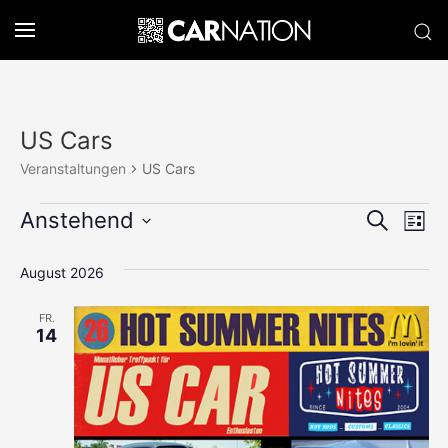
US Cars
Veranstaltungen
US Cars
Veranstaltungen
Verans
Anstehend
Ve
Suche
Liste
Datum
An
Suche
wählen.
August 2026
Na
und
FR.
Ansich
14
Naviga