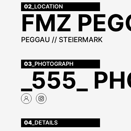
02
_LOCATION
FMZ PEG
PEGGAU // STEIERMARK
03
_PHOTOGRAPH
_555_ P
04
_DETAILS