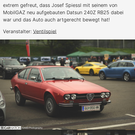
extrem gefreut, dass Josef Spiessl mit seinem von
MobilGAZ neu aufgebauten Datsun 240Z RB25 dabei
war und das Auto auch artgerecht bewegt hat!
Veranstalter:
Ventilspiel