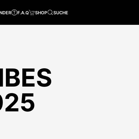
NDER
F.A.Q
SHOP
SUCHE
IBES
025