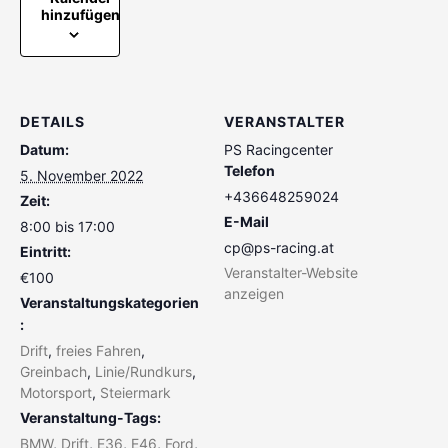
hinzufügen
DETAILS
VERANSTALTER
Datum:
PS Racingcenter
Telefon
5. November 2022
+436648259024
Zeit:
E-Mail
8:00 bis 17:00
cp@ps-racing.at
Eintritt:
Veranstalter-Website
€100
anzeigen
Veranstaltungskategorien
:
Drift
,
freies Fahren
,
Greinbach
,
Linie/Rundkurs
,
Motorsport
,
Steiermark
Veranstaltung-Tags:
BMW
,
Drift
,
E36
,
E46
,
Ford
,