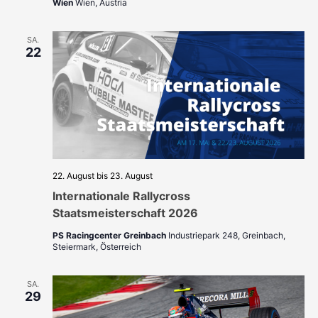
Wien
Wien, Austria
SA.
22
22. August
bis
23. August
Internationale Rallycross
Staatsmeisterschaft 2026
PS Racingcenter Greinbach
Industriepark 248, Greinbach,
Steiermark, Österreich
SA.
29