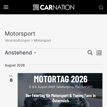
Motorsport
Veranstaltungen
Motorsport
Veranstaltungen
Verans
Anstehend
Ve
Suche
Liste
Datum
An
Suche
wählen.
August 2026
Na
und
SA.
Ansich
8
Naviga