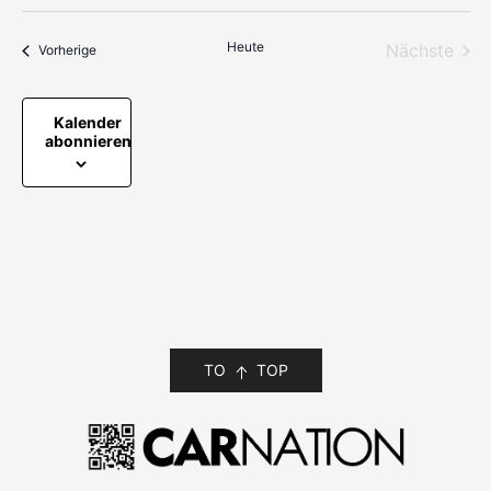
Heute
Nächste
Veranstaltungen
Vorherige
Veransta
Kalender
abonnieren
TO
TOP