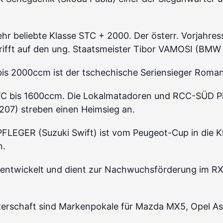
 sehr beliebte Klasse STC + 2000. Der österr. Vorjahre
fft auf den ung. Staatsmeister Tibor VAMOSI (BMW
bis 2000ccm ist der tschechische Seriensieger Roman
STC bis 1600ccm. Die Lokalmatadoren und RCC-SÜD Pi
207) streben einen Heimsieg an.
PFLEGER (Suzuki Swift) ist vom Peugeot-Cup in die K
n.
 entwickelt und dient zur Nachwuchsförderung im RX
terschaft sind Markenpokale für Mazda MX5, Opel Ast