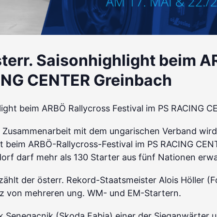
terr. Saisonhighlight beim A
CING CENTER Greinbach
hlight beim ARBÖ Rallycross Festival im PS RACING 
n Zusammenarbeit mit dem ungarischen Verband wird 
aft beim ARBÖ-Rallycross-Festival im PS RACING CEN
rf darf mehr als 130 Starter aus fünf Nationen erwa
zählt der österr. Rekord-Staatsmeister Alois Höller (F
z von mehreren ung. WM- und EM-Startern.
ik Senegacnik (Skoda Fabia) einer der Sieganwärter 