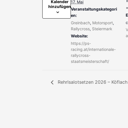
T
Kalender
17. Mai
hinzufügen
Veranstaltungskategori
E
en:
c
Greinbach
,
Motorsport
,
Rallycross
,
Steiermark
V
a
Website:
https://ps-
racing.at/internationale-
rallycross-
staatsmeisterschaft/
Rehrlsalotsetzen 2026 – Köflach