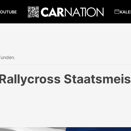
YOUTUBE
KALE
funden.
 Rallycross Staatsmei