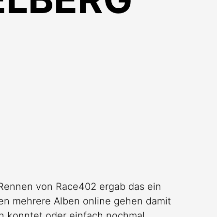
e Rennen von Race402 ergab das ein
en mehrere Alben online gehen damit
ein konntet oder einfach nochmal