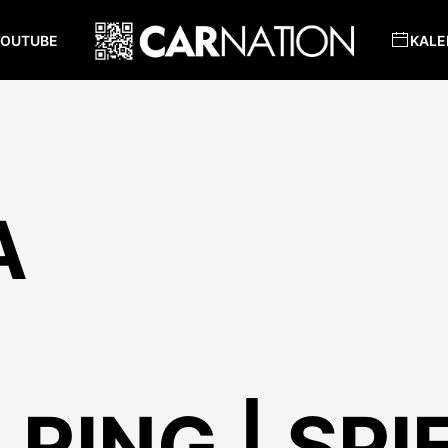
YOUTUBE
KALE
A
 RING | SP