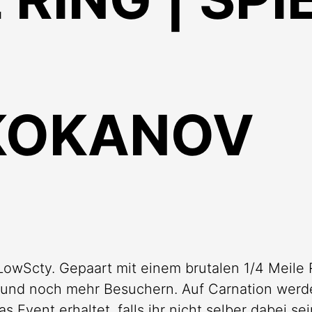
KOKANOV
LowScty. Gepaart mit einem brutalen 1/4 Meil
 und noch mehr Besuchern. Auf Carnation werd
s Event erhaltet, falls ihr nicht selber dabei s