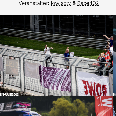
Veranstalter:
low scty
&
Race402