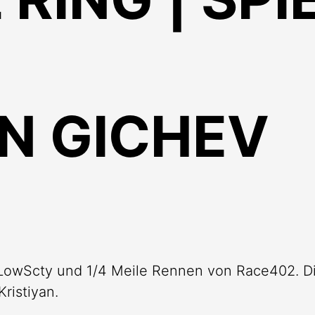
AN GICHEV
 LowScty und 1/4 Meile Rennen von Race402. D
ristiyan.