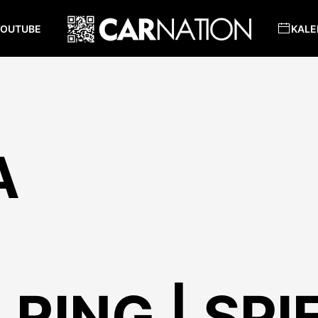
YOUTUBE
KALE
A
 RING | SP