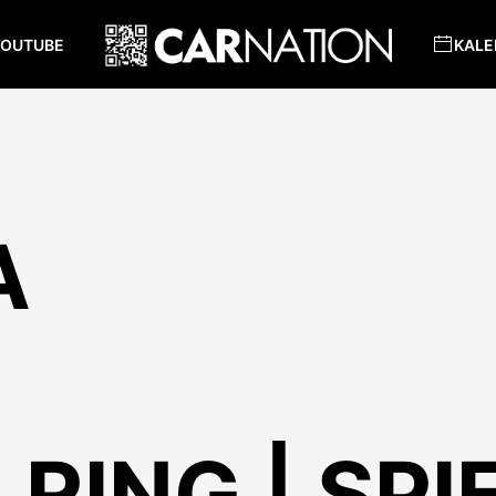
YOUTUBE
KALE
A
 RING | SP