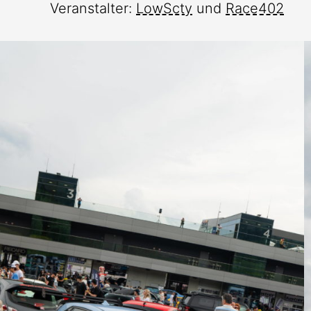
Veranstalter:
LowScty
und
Race402