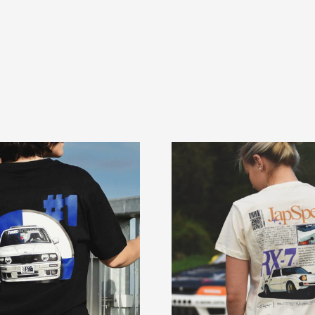
ch
is
iert:
teigend