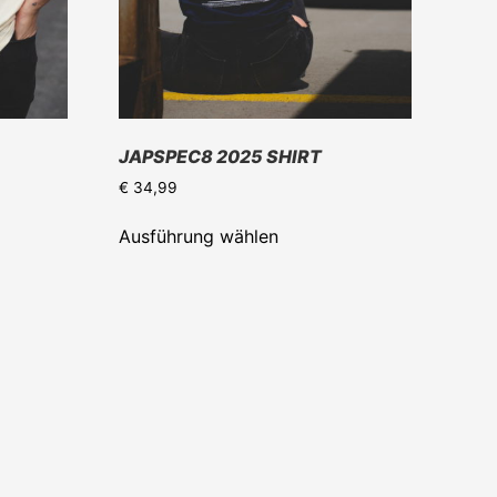
JAPSPEC8 2025 SHIRT
€
34,99
Dieses
Ausführung wählen
Produkt
weist
e
mehrere
en
Varianten
auf.
Die
n
Optionen
können
auf
der