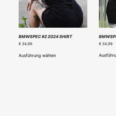
BMWSPE
BMWSPEC #2 2024 SHIRT
€
34,99
€
34,99
Dieses
Ausführ
Ausführung wählen
Produkt
weist
mehrere
Varianten
auf.
Die
Optionen
können
auf
der