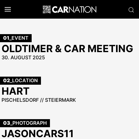
01
_EVENT
OLDTIMER & CAR MEETING
30. AUGUST 2025
02
_LOCATION
HART
PISCHELSDORF // STEIERMARK
03
_PHOTOGRAPH
JASONCARS11