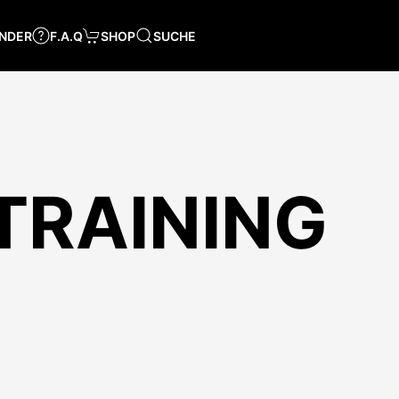
NDER
F.A.Q
SHOP
SUCHE
TRAINING