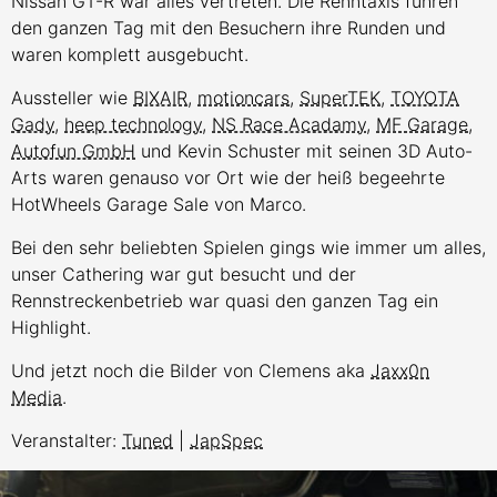
Nissan GT-R war alles vertreten. Die Renntaxis fuhren
den ganzen Tag mit den Besuchern ihre Runden und
waren komplett ausgebucht.
Aussteller wie
BIXAIR
,
motioncars
,
SuperTEK
,
TOYOTA
Gady
,
heep technology
,
NS Race Acadamy
,
MF Garage
,
Autofun GmbH
und Kevin Schuster mit seinen 3D Auto-
Arts waren genauso vor Ort wie der heiß begeehrte
HotWheels Garage Sale von Marco.
Bei den sehr beliebten Spielen gings wie immer um alles,
unser Cathering war gut besucht und der
Rennstreckenbetrieb war quasi den ganzen Tag ein
Highlight.
Und jetzt noch die Bilder von Clemens aka
Jaxx0n
Media
.
Veranstalter:
Tuned
|
JapSpec