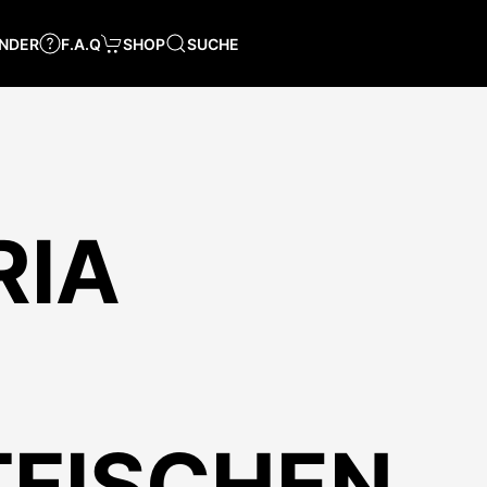
NDER
F.A.Q
SHOP
SUCHE
RIA
TFISCHEN