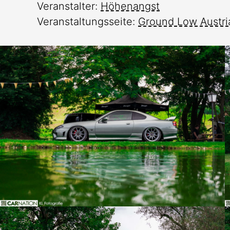
Veranstalter:
Höhenangst
Veranstaltungsseite:
Ground Low Austri