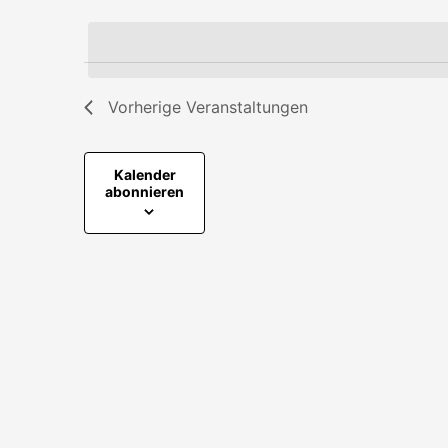
Datum
Schlüsselwort.
wählen.
Navigation
Vorherige
Veranstaltungen
Kalender
abonnieren