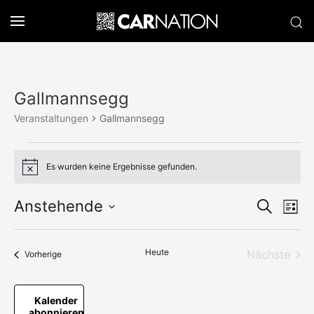
Gallmannsegg
Veranstaltungen
Gallmannsegg
Veranstaltungen
Es wurden keine Ergebnisse gefunden.
Hinweis
Verans
Anstehende
Ve
Suche
Liste
Datum
An
Suche
wählen.
Na
und
Heute
Nächste
Veranstaltungen
Vorherige
Veransta
Ansich
Kalender
Naviga
abonnieren