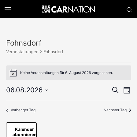
Fohnsdorf
Veranstaltungen
Fohnsdorf
Veranstaltungen
Keine Veranstaltungen für 6. August 2026 vorgesehen.
Hinweis
für
6.
Verans
06.08.2026
Ve
Suche
Tag
August
Datum
An
Suche
wählen.
2026
Na
und
Vorheriger Tag
Nächster Tag
Ansich
Kalender
Naviga
abonnieren