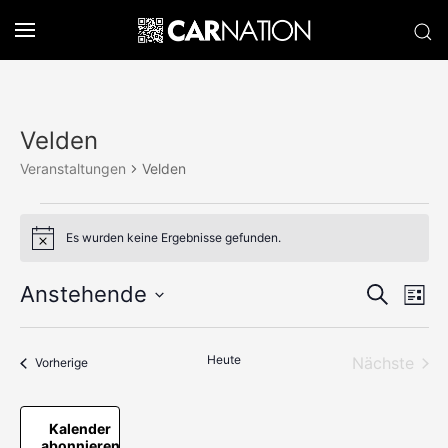
Velden
Veranstaltungen
Velden
Veranstaltungen
Es wurden keine Ergebnisse gefunden.
Hinweis
Verans
Anstehende
Ve
Suche
Liste
Datum
An
Suche
wählen.
Na
und
Heute
Nächste
Veranstaltungen
Vorherige
Veransta
Ansich
Kalender
Naviga
abonnieren