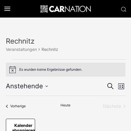
Rechnitz
Veranstaltungen
Rechnitz
Veranstaltungen
Es wurden keine Ergebnisse gefunden.
Hinweis
Verans
Anstehende
Ve
Suche
Liste
Datum
An
Suche
wählen.
Na
und
Heute
Nächste
Veranstaltungen
Vorherige
Veransta
Ansich
Kalender
Naviga
abonnieren