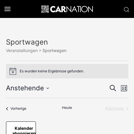
Sportwagen
Veranstaltungen
Sportwagen
Veranstaltungen
Es wurden keine Ergebnisse gefunden.
Hinweis
Verans
Anstehende
Ve
Suche
Liste
Datum
An
Suche
wählen.
Na
und
Heute
Nächste
Veranstaltungen
Vorherige
Veransta
Ansich
Kalender
Naviga
abonnieren