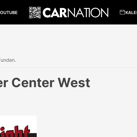
YOUTUBE
KALE
funden.
er Center West