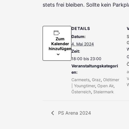
stets frei bleiben. Sollte kein Park
DETAILS
Datum:
S
Zum
G
Kalender
4. Mai 2024
hinzufügen
W
Zeit:
G
18:00 bis 23:00
Ö
Veranstaltungskategori
a
en:
V
Carmeets
,
Graz
,
Oldtimer
W
| Youngtimer
,
Open Air
,
Österreich
,
Steiermark
PS Arena 2024