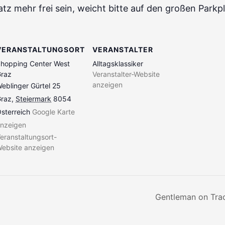
platz mehr frei sein, weicht bitte auf den großen Parkp
VERANSTALTUNGSORT
VERANSTALTER
hopping Center West
Alltagsklassiker
raz
Veranstalter-Website
anzeigen
eblinger Gürtel 25
raz
,
Steiermark
8054
sterreich
Google Karte
nzeigen
eranstaltungsort-
ebsite anzeigen
Gentleman on Tra