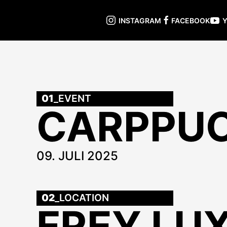
INSTAGRAM
FACEBOOK
01
_EVENT
CARPPU
09. JULI 2025
02
_LOCATION
FREY LU