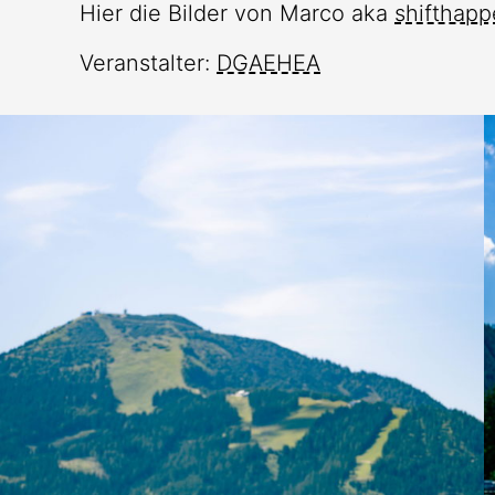
Hier die Bilder von Marco aka
shifthap
Veranstalter:
DGAEHEA